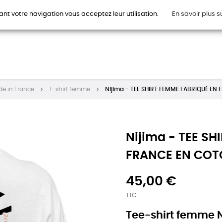
ant votre navigation vous acceptez leur utilisation.
En savoir plus s
HOMMES
FEMMES
ENFANTS
ACCESSOIRES
CAR
de in France
T-shirt femme
Nijima - TEE SHIRT FEMME FABRIQUÉ EN
Nijima - TEE S
FRANCE EN COT
45,00 €
TTC
Tee-shirt femme N