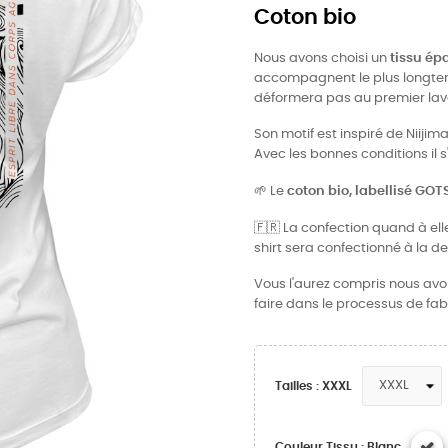
Coton bio
Nous avons choisi un
tissu ép
accompagnent le plus longtemps
déformera pas au premier lavag
Son motif est inspiré de Niijim
Avec les bonnes conditions il 
🌱
Le
coton bio, labellisé GOT
🇫🇷
La confection quand à elle
shirt sera confectionné à la 
Vous l'aurez compris nous avons
faire dans le processus de fab
Tailles : XXXL
Couleur Tissu : Blanc