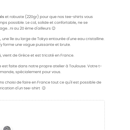
ais
et robuste (220gr) pour que nos tee-shirts vous
 possible. Le col, solide et confortable, ne se
e...ni au 20 ème d'ailleurs 😉
a, une île au large de Tokyo entourée d'une eau cristalline.
s'y forme une vague puissante et brute.
S
, vient de Grèce et est tricoté en France.
 est faite dans notre propre atelier à Toulouse. Votre t-
demande, spécialement pour vous.
 choisi de faire en France tout ce qu'il est possible de
rication d'un tee-shirt 😉