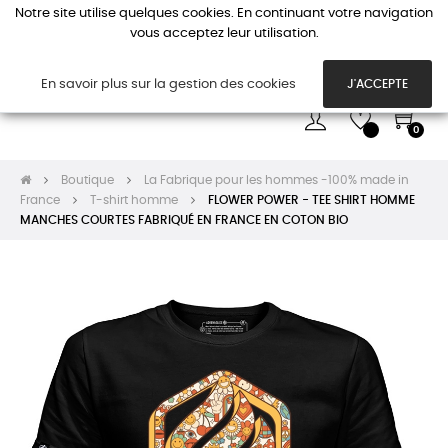
Notre site utilise quelques cookies. En continuant votre navigation
vous acceptez leur utilisation.
Basc
☰
la
navi
En savoir plus sur la gestion des cookies
J'ACCEPTE
0
Boutique
La Fabrique pour les hommes -100% made in
France
T-shirt homme
FLOWER POWER - TEE SHIRT HOMME
MANCHES COURTES FABRIQUÉ EN FRANCE EN COTON BIO