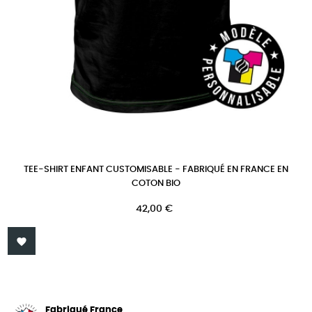
TEE-SHIRT ENFANT CUSTOMISABLE - FABRIQUÉ EN FRANCE EN
COTON BIO
Prix
42,00 €

Fabriqué France