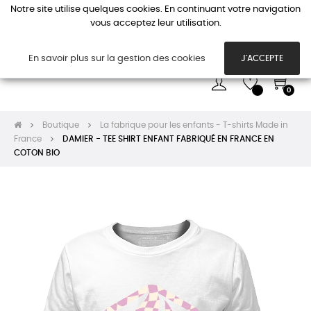
Notre site utilise quelques cookies. En continuant votre navigation
vous acceptez leur utilisation.
Basc
☰
la
navi
En savoir plus sur la gestion des cookies
J'ACCEPTE
0
Boutique
La fabrique pour les enfants - T-shirts Made in
France
DAMIER - TEE SHIRT ENFANT FABRIQUÉ EN FRANCE EN
COTON BIO