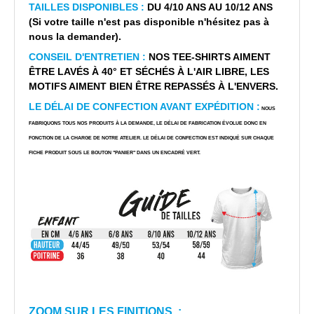
TAILLES DISPONIBLES :
DU 4/10 ANS AU 10/12 ANS
(Si votre taille n'est pas disponible n'hésitez pas à
nous la demander).
CONSEIL D'ENTRETIEN :
NOS TEE-SHIRTS AIMENT
ÊTRE LAVÉS À 40° ET SÉCHÉS À L'AIR LIBRE, LES
MOTIFS AIMENT BIEN ÊTRE REPASSÉS À L'ENVERS.
LE DÉLAI DE CONFECTION AVANT EXPÉDITION :
NOUS
FABRIQUONS TOUS NOS PRODUITS À LA DEMANDE, LE DÉLAI DE FABRICATION ÉVOLUE DONC EN
FONCTION DE LA CHARGE DE NOTRE ATELIER. LE DÉLAI DE CONFECTION EST INDIQUÉ SUR CHAQUE
FICHE PRODUIT SOUS LE BOUTON "PANIER" DANS UN ENCADRÉ VERT.
ZOOM SUR LES FINITIONS :