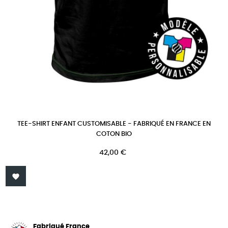
TEE-SHIRT ENFANT CUSTOMISABLE - FABRIQUÉ EN FRANCE EN
COTON BIO
Prix
42,00 €

Fabriqué France