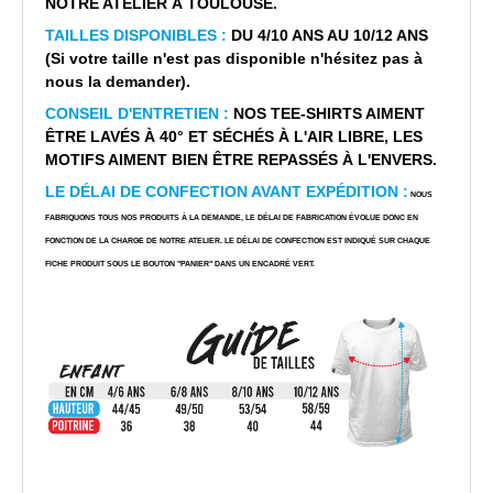
NOTRE ATELIER À TOULOUSE.
TAILLES DISPONIBLES :
DU 4/10 ANS AU 10/12 ANS
(Si votre taille n'est pas disponible n'hésitez pas à
nous la demander).
CONSEIL D'ENTRETIEN :
NOS TEE-SHIRTS AIMENT
ÊTRE LAVÉS À 40° ET SÉCHÉS À L'AIR LIBRE, LES
MOTIFS AIMENT BIEN ÊTRE REPASSÉS À L'ENVERS.
LE DÉLAI DE CONFECTION AVANT EXPÉDITION :
NOUS
FABRIQUONS TOUS NOS PRODUITS À LA DEMANDE, LE DÉLAI DE FABRICATION ÉVOLUE DONC EN
FONCTION DE LA CHARGE DE NOTRE ATELIER. LE DÉLAI DE CONFECTION EST INDIQUÉ SUR CHAQUE
FICHE PRODUIT SOUS LE BOUTON "PANIER" DANS UN ENCADRÉ VERT.