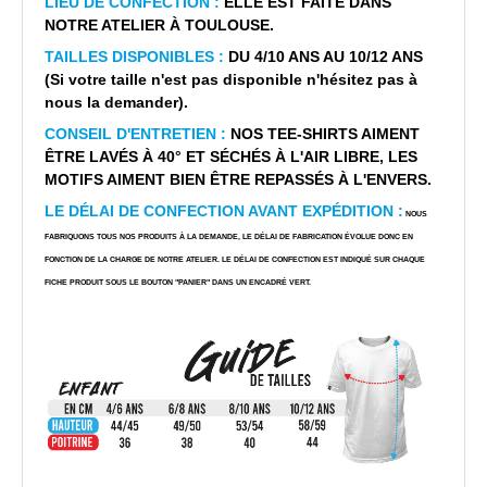
LIEU DE CONFECTION :
ELLE EST FAITE DANS
NOTRE ATELIER À TOULOUSE.
TAILLES DISPONIBLES :
DU 4/10 ANS AU 10/12 ANS
(Si votre taille n'est pas disponible n'hésitez pas à
nous la demander).
CONSEIL D'ENTRETIEN :
NOS TEE-SHIRTS AIMENT
ÊTRE LAVÉS À 40° ET SÉCHÉS À L'AIR LIBRE, LES
MOTIFS AIMENT BIEN ÊTRE REPASSÉS À L'ENVERS.
LE DÉLAI DE CONFECTION AVANT EXPÉDITION :
NOUS
FABRIQUONS TOUS NOS PRODUITS À LA DEMANDE, LE DÉLAI DE FABRICATION ÉVOLUE DONC EN
FONCTION DE LA CHARGE DE NOTRE ATELIER. LE DÉLAI DE CONFECTION EST INDIQUÉ SUR CHAQUE
FICHE PRODUIT SOUS LE BOUTON "PANIER" DANS UN ENCADRÉ VERT.