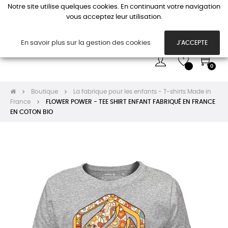
Notre site utilise quelques cookies. En continuant votre navigation
vous acceptez leur utilisation.
Basc
☰
la
navi
En savoir plus sur la gestion des cookies
J'ACCEPTE
0
Boutique
La fabrique pour les enfants - T-shirts Made in
France
FLOWER POWER - TEE SHIRT ENFANT FABRIQUÉ EN FRANCE
EN COTON BIO