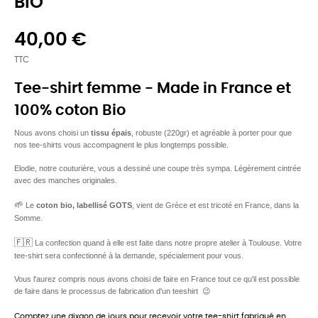
BIO
40,00 €
TTC
Tee-shirt femme - Made in France et
100% coton Bio
Nous avons choisi un
tissu épais
, robuste (220gr) et agréable à porter pour que
nos tee-shirts vous accompagnent le plus longtemps possible.
Elodie, notre couturière, vous a dessiné une coupe très sympa. Légèrement cintrée
avec des manches originales.
🌱
Le
coton bio, labellisé GOTS
, vient de Grèce et est tricoté en France, dans la
Somme.
🇫🇷
La confection quand à elle est faite dans notre propre atelier à Toulouse. Votre
tee-shirt sera confectionné à la demande, spécialement pour vous.
Vous l'aurez compris nous avons choisi de faire en France tout ce qu'il est possible
de faire dans le processus de fabrication d'un teeshirt 😉
Comptez une dixaon de jours pour recevoir votre tee-shirt fabriqué en