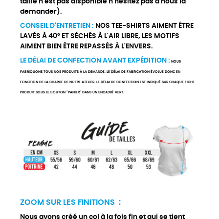
taille n'est pas disponible n'hésitez pas à nous la
demander).
CONSEIL D'ENTRETIEN :
NOS TEE-SHIRTS AIMENT ÊTRE
LAVÉS À 40° ET SÉCHÉS À L'AIR LIBRE, LES MOTIFS
AIMENT BIEN ÊTRE REPASSÉS À L'ENVERS.
LE DÉLAI DE CONFECTION AVANT EXPÉDITION :
NOUS
FABRIQUONS TOUS NOS PRODUITS À LA DEMANDE, LE DÉLAI DE FABRICATION ÉVOLUE DONC EN
FONCTION DE LA CHARGE DE NOTRE ATELIER. LE DÉLAI DE CONFECTION EST INDIQUÉ SUR CHAQUE FICHE
PRODUIT SOUS LE BOUTON "PANIER" DANS UN ENCADRÉ VERT.
ZOOM SUR LES FINITIONS :
Nous avons créé un col à la fois fin et qui se tient