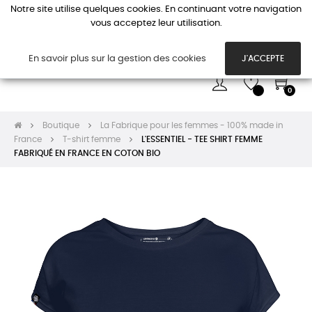
Notre site utilise quelques cookies. En continuant votre navigation
vous acceptez leur utilisation.
Basc
☰
la
navi
En savoir plus sur la gestion des cookies
J'ACCEPTE
0
Boutique
La Fabrique pour les femmes - 100% made in
France
T-shirt femme
L'ESSENTIEL - TEE SHIRT FEMME
FABRIQUÉ EN FRANCE EN COTON BIO