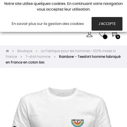
Notre site utilise quelques cookies. En continuant votre navigation
vous acceptez leur utilisation.
Basc
☰
la
navi
En savoir plus sur la gestion des cookies
J'ACCEPTE
0
Boutique
La Fabrique pour les hommes -100% made in
France
T-shirt homme
Rainbow - Teeshirt homme fabriqué
en France en coton bio