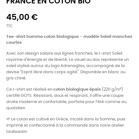
FRANCE EN COTON BIO
45,00 €
TTC
Tee-shirt homme coton biologique – modèle Soleil manches
courtes
Avec son design solaire aux lignes franches, le t-shirt Soleil
rayonne d'énergie et de liberté. Le visuel au dos représente un
soleil stylisé autour du logo Adrenagliss, accompagné de la
devise "Esprit libre dans corps agité". Disponible en blanc ou
gris chiné.
Ce t-shirt est réalisé en
coton biologique épais
(220 g/m²)
certifié GOTS. Résistant, doux et respirant, il offre une coupe
droite moderne et confortable, parfaite pour l’été comme au
quotidien.
🌱 Le coton est cultivé en Grèce, tricoté dans la Somme, puis
imprimé et confectionné à la commande dans notre atelier
toulousain.