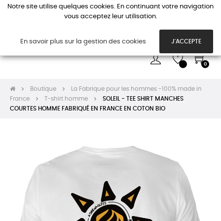
Notre site utilise quelques cookies. En continuant votre navigation
vous acceptez leur utilisation.
Basc
☰
la
navi
En savoir plus sur la gestion des cookies
J'ACCEPTE
0
Boutique
La Fabrique pour les hommes -100% made in
France
T-shirt homme
SOLEIL - TEE SHIRT MANCHES
COURTES HOMME FABRIQUÉ EN FRANCE EN COTON BIO