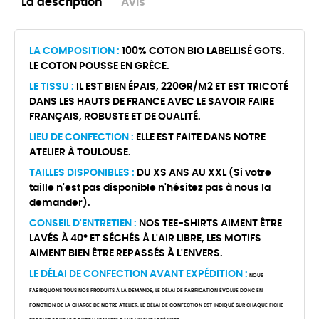
La description
Avis
LA COMPOSITION :
100% COTON BIO LABELLISÉ GOTS.
LE COTON POUSSE EN GRÊCE.
LE TISSU :
IL EST BIEN ÉPAIS, 220GR/M2 ET EST TRICOTÉ
DANS LES HAUTS DE FRANCE AVEC LE SAVOIR FAIRE
FRANÇAIS, ROBUSTE ET DE QUALITÉ.
LIEU DE CONFECTION :
ELLE EST FAITE DANS NOTRE
ATELIER À TOULOUSE.
TAILLES DISPONIBLES :
DU XS ANS AU XXL (Si votre
taille n'est pas disponible n'hésitez pas à nous la
demander).
CONSEIL D'ENTRETIEN :
NOS TEE-SHIRTS AIMENT ÊTRE
LAVÉS À 40° ET SÉCHÉS À L'AIR LIBRE, LES MOTIFS
AIMENT BIEN ÊTRE REPASSÉS À L'ENVERS.
LE DÉLAI DE CONFECTION AVANT EXPÉDITION :
NOUS
FABRIQUONS TOUS NOS PRODUITS À LA DEMANDE, LE DÉLAI DE FABRICATION ÉVOLUE DONC EN
FONCTION DE LA CHARGE DE NOTRE ATELIER. LE DÉLAI DE CONFECTION EST INDIQUÉ SUR CHAQUE FICHE