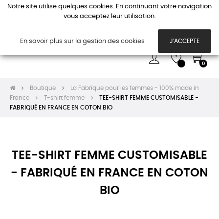
Notre site utilise quelques cookies. En continuant votre navigation
vous acceptez leur utilisation.
Basc
☰
la
navi
En savoir plus sur la gestion des cookies
J'ACCEPTE
0
Boutique
La Fabrique pour les femmes - 100% made in
France
T-shirt femme
TEE-SHIRT FEMME CUSTOMISABLE -
FABRIQUÉ EN FRANCE EN COTON BIO
TEE-SHIRT FEMME CUSTOMISABLE
- FABRIQUÉ EN FRANCE EN COTON
BIO