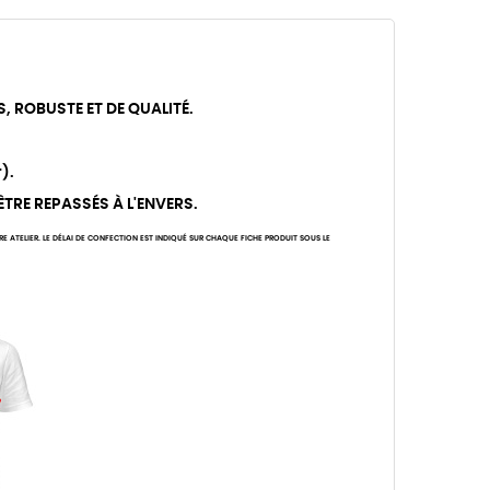
S, ROBUSTE ET DE QUALITÉ.
).
 ÊTRE REPASSÉS À L'ENVERS.
ATELIER. LE DÉLAI DE CONFECTION EST INDIQUÉ SUR CHAQUE FICHE PRODUIT SOUS LE