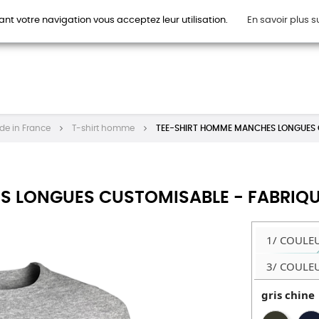
ant votre navigation vous acceptez leur utilisation.
En savoir plus s
HOMMES
FEMMES
ENFANTS
ACCESSOIRES
CAR
de in France
T-shirt homme
TEE-SHIRT HOMME MANCHES LONGUES C
 LONGUES CUSTOMISABLE - FABRIQU
1/ COULE
3/ COULE
gris chine