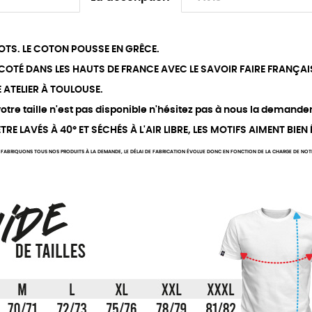
OTS. LE COTON POUSSE EN GRÊCE.
RICOTÉ DANS LES HAUTS DE FRANCE AVEC LE SAVOIR FAIRE FRANÇAI
E ATELIER À TOULOUSE.
tre taille n'est pas disponible n'hésitez pas à nous la demander
RE LAVÉS À 40° ET SÉCHÉS À L'AIR LIBRE, LES MOTIFS AIMENT BIEN
FABRIQUONS TOUS NOS PRODUITS À LA DEMANDE, LE DÉLAI DE FABRICATION ÉVOLUE DONC EN FONCTION DE LA CHARGE DE NOTRE 