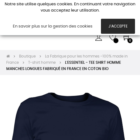
Notre site utilise quelques cookies. En continuant votre navigation
vous acceptez leur utilisation.
Basc
☰
la
navi
En savoir plus sur la gestion des cookies
J'ACCEPTE
0
Boutique
La Fabrique pour les hommes -100% made in
France
T-shirt homme
L'ESSENTIEL - TEE SHIRT HOMME
MANCHES LONGUES FABRIQUÉ EN FRANCE EN COTON BIO